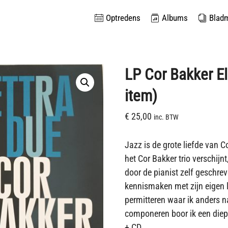
Optredens
Albums
Blad
LP Cor Bakker El
item)
€
25,00
inc. BTW
Jazz is de grote liefde van C
het Cor Bakker trio verschijnt
door de pianist zelf geschrev
kennismaken met zijn eigen los
permitteren waar ik anders n
componeren boor ik een diepe
+ CD.