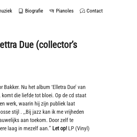
muziek
Biografie
Pianoles
Contact
ettra Due (collector’s
or Bakker. Nu het album ‘Elletra Due’ van
, komt die liefde tot bloei. Op de cd staat
en werk, waarin hij zijn publiek laat
se stijl . ,,Bij jazz kan ik me vrijheden
auwelijks aan toekom. Door zelf te
re laag in mezelf aan.’’
Let op!
LP (Vinyl)